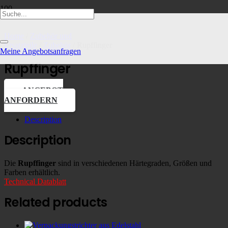
Home
/
Zubehör und
Ersatzteile
/
Zubehör
/ Rupffinger
Meine Angebotsanfragen
Rupffinger
ANGEBOT
ANFORDERN
Description
Description
Die
Rupffinger
sind in verschiedenen Härtegraden, Größen und
Farben erhältlich.
Technical Datablatt
Related products