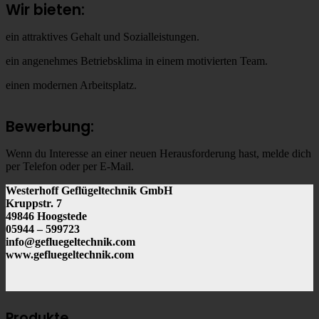
Wir bieten:
ein attraktives Gehalt und Sozialleistungen.
ein angenehmes Betriebsklima in einem motivierten Team.
einen modernen Arbeitsplatz.
Bewerbung:
Wenn du Interesse an einer neuen Herausforderung hast, melde dich
per Telefon oder per E-Mail.
Westerhoff Geflügeltechnik GmbH
Kruppstr. 7
49846 Hoogstede
05944 – 599723
info@gefluegeltechnik.com
www.gefluegeltechnik.com
Produkte