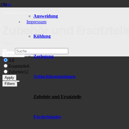
Home
/
Zubehör und Ersatzteile
Ausweidung
Impressum
Zubehör und Ersatzteil
Kühlung
Filters
Reset
Kategorien
Zerlegung
All
Ersatzteile
6
Zubehör
12
Schlachtbandanlagen
Apply
Filters
Zubehör und Ersatzteile
Förderbänder